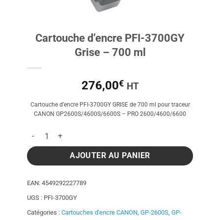
Cartouche d’encre PFI-3700GY
Grise – 700 ml
€
276,00
HT
Cartouche d’encre PFI-3700GY GRISE de 700 ml pour traceur
CANON GP2600S/4600S/6600S – PRO 2600/4600/6600
quantité de Cartouche d'encre PFI-3700GY Grise - 700 ml
AJOUTER AU PANIER
EAN:
4549292227789
UGS :
PFI-3700GY
Catégories :
Cartouches d'encre CANON
,
GP-2600S
,
GP-