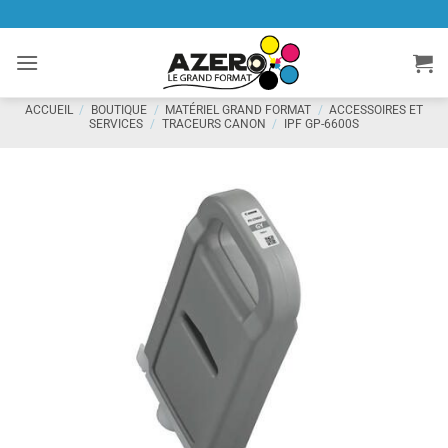
Passer
au
contenu
ACCUEIL
/
BOUTIQUE
/
MATÉRIEL GRAND FORMAT
/
ACCESSOIRES ET
SERVICES
/
TRACEURS CANON
/
IPF GP-6600S