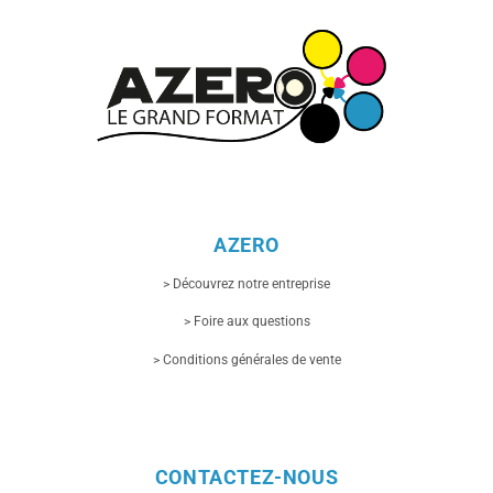
Les
options
peuvent
être
choisies
sur
la
page
du
produit
AZERO
> Découvrez notre entreprise
> Foire aux questions
> Conditions générales de vente
CONTACTEZ-NOUS