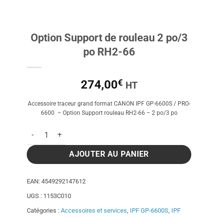
Option Support de rouleau 2 po/3
po RH2-66
€
274,00
HT
Accessoire traceur grand format CANON IPF GP-6600S / PRO-
6600 – Option Support rouleau RH2-66 – 2 po/3 po
quantité de Option Support de rouleau 2 po/3 po RH2-66
AJOUTER AU PANIER
EAN:
4549292147612
UGS :
1153C010
Catégories :
Accessoires et services
,
IPF GP-6600S
,
IPF