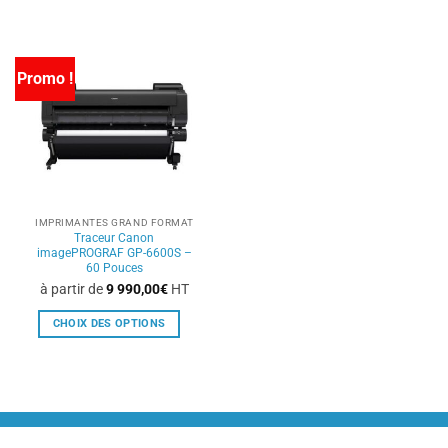
Promo !
IMPRIMANTES GRAND FORMAT
Traceur Canon
imagePROGRAF GP-6600S –
60 Pouces
à partir de
9 990,00
€
HT
CHOIX DES OPTIONS
Ce
produit
a
plusieurs
variations.