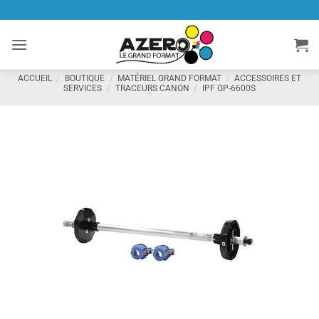
Passer
au
contenu
ACCUEIL
/
BOUTIQUE
/
MATÉRIEL GRAND FORMAT
/
ACCESSOIRES ET
SERVICES
/
TRACEURS CANON
/
IPF GP-6600S