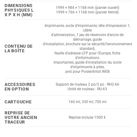
DIMENSIONS
1999 × 984 × 1168 mm (panier ouvert)
PHYSIQUES L
1999 × 766 × 1168 mm (panier fermé)
X P X H (MM)
Imprimante, socle d'imprimante, tête d'impression 1,
câble
d'alimentation, 1 jeu de réservoirs d'encre de
démarrage, guide
d'installation, brochure sur la sécurité/l'environnement
CONTENU DE
standard,
LA BOÎTE
feuille d'adresse LFP pour l'Europe, fiche
d'informations
importantes, guide d'installation du socle
d'imprimante à piles,
avis pour PosterArtist WEB
ACCESSOIRES
Support de rouleau 2 po/3 po : RH2-66
EN OPTION
Unité de rouleau : RU-63
CARTOUCHE
160 ml, 330 ml, 700 ml
REPRISE DE
VOTRE ANCIEN
Reprise incluse 1500 €
TRACEUR