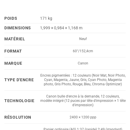
POIDS
171 kg
DIMENSIONS
1,999 × 0,984 × 1,168 m
MATÉRIEL
Neuf
FORMAT
60"/152,4cm
MARQUE
Canon
Encres pigmentées : 12 couleurs (Noir Mat, Noir Photo,
TYPE D'ENCRE
Cyan, Magenta, Jaune, Gris, Cyan Photo, Magenta
photo, Gris Photo, Rouge, Bleu, Chroma Optimizer)
Canon bulle d'encre à la demande, 12 couleurs,
TECHNOLOGIE
modèle intégré (12 puces par tête d'impression × 1 tête
d'impression)
RÉSOLUTION
2400 × 1200 ppp
Papier ordinaire (A0) 1:37 (rapide) 2:49 (standard)