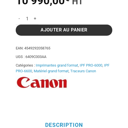
Le
Le
10 990,00
HT
prix
prix
quantité de Traceur CANON IPF PRO 6600 - 60 pouces
initial
actuel
AJOUTER AU PANIER
était :
est :
EAN:
4549292058765
UGS :
6409C003AA
15
10
Catégories :
Imprimantes grand format
,
IPF PRO-6000
,
IPF
PRO-6600
,
Matériel grand format
,
Traceurs Canon
618,00€.
990,00€.
DESCRIPTION