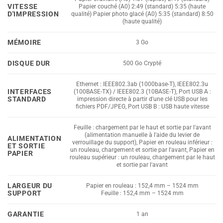
VITESSE
Papier couché (A0) 2:49 (standard) 5:35 (haute
D'IMPRESSION
qualité) Papier photo glacé (A0) 5:35 (standard) 8:50
(haute qualité)
MÉMOIRE
3 Go
DISQUE DUR
500 Go Crypté
Ethernet : IEEE802.3ab (1000base-T), IEEE802.3u
INTERFACES
(100BASE-TX) / IEEE802.3 (10BASE-T), Port USB A :
STANDARD
impression directe à partir d'une clé USB pour les
fichiers PDF/JPEG, Port USB B : USB haute vitesse
Feuille : chargement par le haut et sortie par l'avant
(alimentation manuelle à l'aide du levier de
ALIMENTATION
verrouillage du support), Papier en rouleau inférieur :
ET SORTIE
un rouleau, chargement et sortie par l'avant, Papier en
PAPIER
rouleau supérieur : un rouleau, chargement par le haut
et sortie par l'avant
LARGEUR DU
Papier en rouleau : 152,4 mm – 1524 mm
SUPPORT
Feuille : 152,4 mm – 1524 mm
GARANTIE
1 an