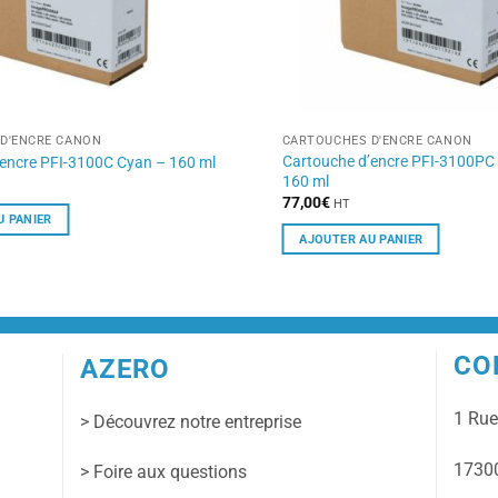
D'ENCRE CANON
CARTOUCHES D'ENCRE CANON
Cartouche d’encre PFI-3100PC
’encre PFI-3100C Cyan – 160 ml
160 ml
77,00
€
HT
U PANIER
AJOUTER AU PANIER
CO
AZERO
1 Ru
> Découvrez notre entreprise
17300
> Foire aux questions