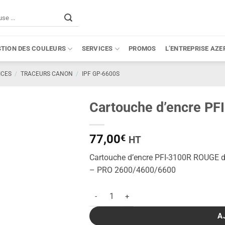
STION DES COULEURS
SERVICES
PROMOS
L’ENTREPRISE AZE
ICES
/
TRACEURS CANON
/
IPF GP-6600S
Cartouche d’encre PF
77,00
€
HT
Cartouche d’encre PFI-3100R ROUGE
– PRO 2600/4600/6600
quantité de Cartouche d'encre PFI-3100R 
A