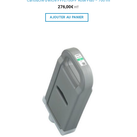
Cartouche d’encre PFI-2700FP Rose Fluo – 700 ml
276,00
€
HT
AJOUTER AU PANIER