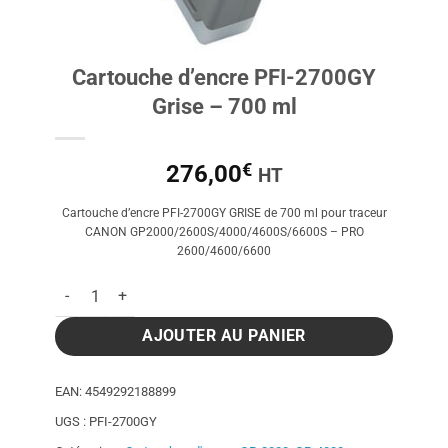
Cartouche d’encre PFI-2700GY
Grise – 700 ml
€
276,00
HT
Cartouche d’encre PFI-2700GY GRISE de 700 ml pour traceur
CANON GP2000/2600S/4000/4600S/6600S – PRO
2600/4600/6600
quantité de Cartouche d'encre PFI-2700GY Grise - 700 ml
AJOUTER AU PANIER
EAN:
4549292188899
UGS :
PFI-2700GY