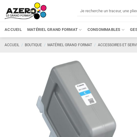
Passer
Recherche
au
pour :
contenu
ACCUEIL
MATÉRIEL GRAND FORMAT
CONSOMMABLES
GE
ACCUEIL
/
BOUTIQUE
/
MATÉRIEL GRAND FORMAT
/
ACCESSOIRES ET SERV