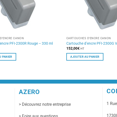
D'ENCRE CANON
CARTOUCHES D'ENCRE CANON
’encre PFI-2300R Rouge – 330 ml
Cartouche d’encre PFI-2300G V
152,00
€
HT
U PANIER
AJOUTER AU PANIER
CO
AZERO
1 Ru
> Découvrez notre entreprise
17300
> Foire aux questions