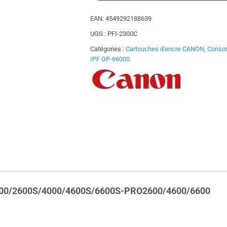
EAN:
4549292188639
UGS :
PFI-2300C
Catégories :
Cartouches d'encre CANON
,
Conso
IPF GP-6600S
00/2600S/4000/4600S/6600S-PRO2600/4600/6600