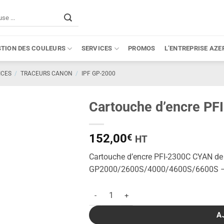
STION DES COULEURS
SERVICES
PROMOS
L’ENTREPRISE AZE
ICES
/
TRACEURS CANON
/
IPF GP-2000
Cartouche d’encre PF
152,00
€
HT
Cartouche d’encre PFI-2300C CYAN de
GP2000/2600S/4000/4600S/6600S 
quantité de Cartouche d'encre PFI-2300C 
A