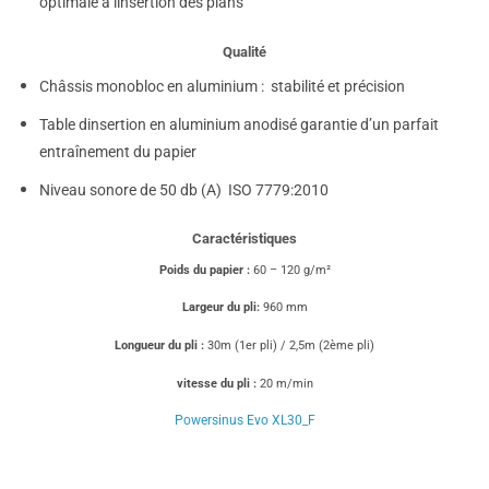
optimale à linsertion des plans
Qualité
Châssis monobloc en aluminium : stabilité et précision
Table dinsertion en aluminium anodisé garantie d’un parfait
entraînement du papier
Niveau sonore de 50 db (A)  ISO 7779:2010
Caractéristiques
Poids du papier :
60 – 120 g/m²
Largeur du pli:
960 mm
Longueur du pli :
30m (1er pli) / 2,5m (2ème pli)
vitesse du pli :
20 m/min
Powersinus Evo XL30_F