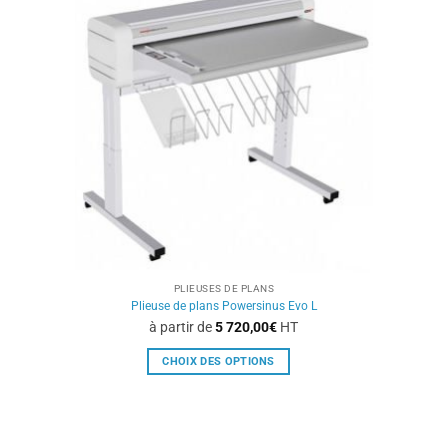
PLIEUSES DE PLANS
Plieuse de plans Powersinus Evo L
à partir de
5 720,00
€
HT
CHOIX DES OPTIONS
Ce
produit
a
plusieurs