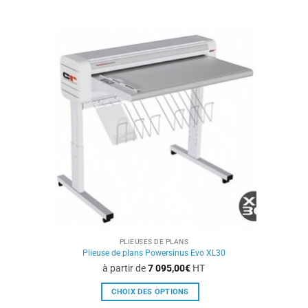
a
plusieurs
variations.
Les
options
peuvent
être
choisies
sur
la
page
du
produit
PLIEUSES DE PLANS
Plieuse de plans Powersinus Evo XL30
à partir de
7 095,00
€
HT
CHOIX DES OPTIONS
Ce