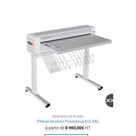
produit
a
plusieurs
variations.
Les
options
peuvent
être
choisies
sur
la
page
du
produit
PLIEUSES DE PLANS
Plieuse de plans Powersinus Evo XXL
à partir de
8 960,00
€
HT