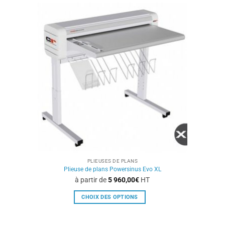
variations.
Les
options
peuvent
être
choisies
sur
la
page
du
produit
PLIEUSES DE PLANS
Plieuse de plans Powersinus Evo XL
à partir de
5 960,00
€
HT
CHOIX DES OPTIONS
Ce
produit