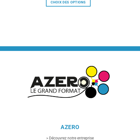
CHOIX DES OPTIONS
Ce
produit
a
plusieurs
variations.
Les
options
peuvent
être
choisies
sur
la
page
du
produit
AZERO
> Découvrez notre entreprise