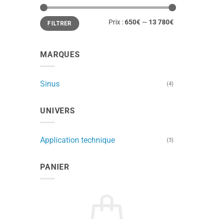
Prix
Prix
Prix :
650€
—
13 780€
FILTRER
min
max
MARQUES
Sinus
(4)
UNIVERS
Application technique
(3)
PANIER