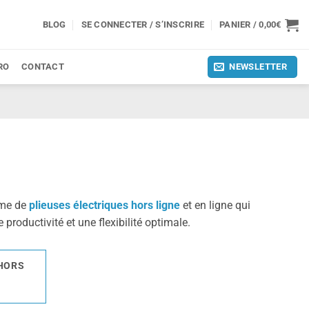
BLOG
SE CONNECTER / S’INSCRIRE
PANIER /
0,00
€
RO
CONTACT
NEWSLETTER
mme de
plieuses électriques hors ligne
et en ligne qui
oductivité et une flexibilité optimale.
 HORS