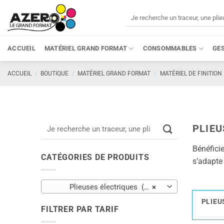
Passer
Recherche
au
pour :
contenu
ACCUEIL
MATÉRIEL GRAND FORMAT
CONSOMMABLES
GE
ACCUEIL
/
BOUTIQUE
/
MATÉRIEL GRAND FORMAT
/
MATÉRIEL DE FINITION
Recherche
PLIEU
pour :
Bénéfici
CATÉGORIES DE PRODUITS
s’adapte
Plieuses électriques (10)
×
PLIEU
FILTRER PAR TARIF