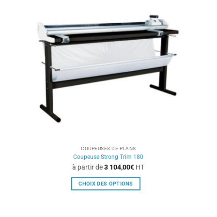
variations.
Les
options
peuvent
être
choisies
sur
la
page
du
produit
COUPEUSES DE PLANS
Coupeuse Strong Trim 180
à partir de
3 104,00
€
HT
CHOIX DES OPTIONS
Ce
produit
a