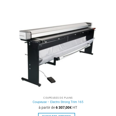
produit
a
plusieurs
variations.
Les
options
peuvent
être
choisies
sur
la
page
du
produit
COUPEUSES DE PLANS
Coupeuse – Electro Strong Trim 165
à partir de
6 307,00
€
HT