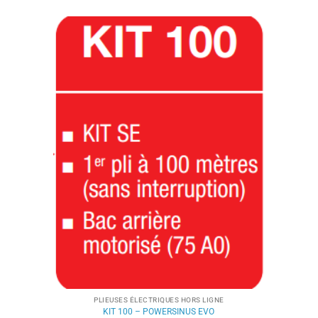
plusieurs
variations.
Les
options
peuvent
être
choisies
sur
la
page
du
produit
PLIEUSES ÉLECTRIQUES HORS LIGNE
KIT 100 – POWERSINUS EVO