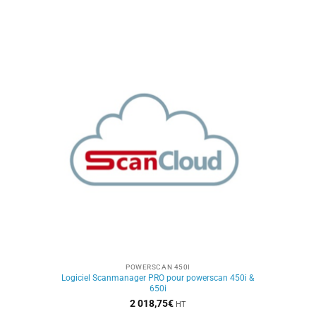
POWERSCAN 450I
Logiciel Scanmanager PRO pour powerscan 450i &
650i
2 018,75
€
HT