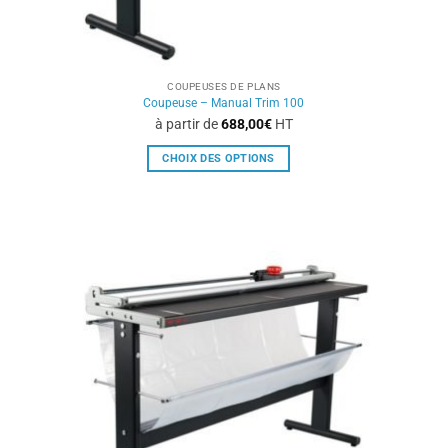
COUPEUSES DE PLANS
Coupeuse – Manual Trim 100
à partir de
688,00
€
HT
CHOIX DES OPTIONS
Ce
produit
a
plusieurs
variations.
Les
options
peuvent
être
choisies
sur
la
page