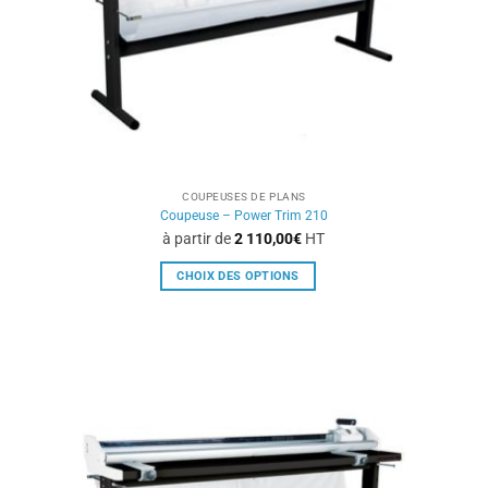
sur
la
page
du
produit
COUPEUSES DE PLANS
Coupeuse – Power Trim 210
à partir de
2 110,00
€
HT
CHOIX DES OPTIONS
Ce
produit
a
plusieurs
variations.
Les
options
peuvent
être