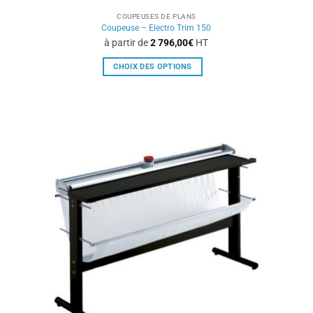
COUPEUSES DE PLANS
Coupeuse – Electro Trim 150
à partir de
2 796,00
€
HT
CHOIX DES OPTIONS
Ce
produit
a
plusieurs
variations.
Les
options
peuvent
être
choisies
sur
la
page
du
produit