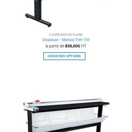
du
produit
COUPEUSES DE PLANS
Coupeuse – Manual Trim 150
à partir de
856,00
€
HT
CHOIX DES OPTIONS
Ce
produit
a
plusieurs
variations.
Les
options
peuvent
être
choisies
sur
la