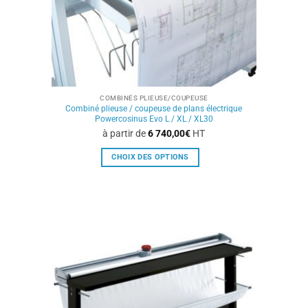
COMBINÉS PLIEUSE/COUPEUSE
Combiné plieuse / coupeuse de plans électrique
Powercosinus Evo L / XL / XL30
à partir de
6 740,00
€
HT
CHOIX DES OPTIONS
Ce
produit
a
plusieurs
variations.
Les
options
peuvent
être
choisies