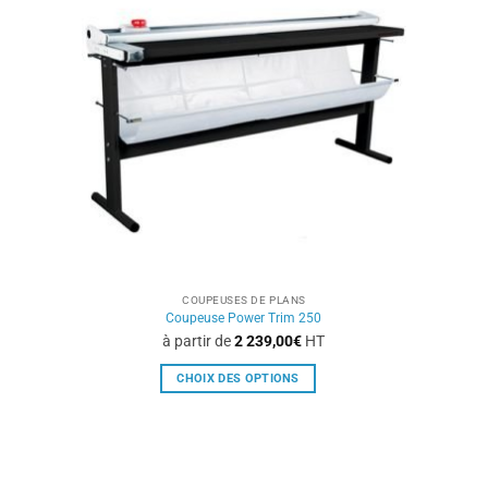
options
peuvent
être
choisies
sur
la
page
du
produit
COUPEUSES DE PLANS
Coupeuse Power Trim 250
à partir de
2 239,00
€
HT
CHOIX DES OPTIONS
Ce
produit
a
plusieurs