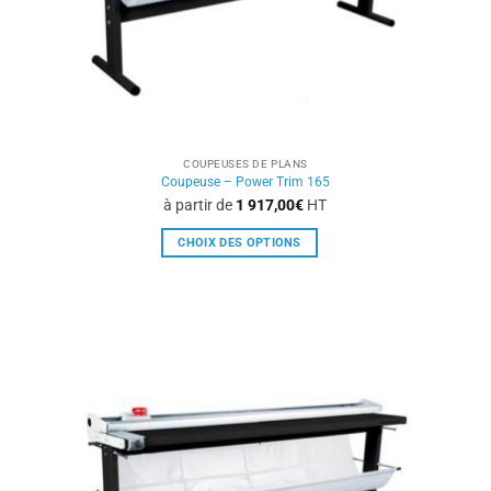
page
du
produit
COUPEUSES DE PLANS
Coupeuse – Power Trim 165
à partir de
1 917,00
€
HT
CHOIX DES OPTIONS
Ce
produit
a
plusieurs
variations.
Les
options
peuvent
être
choisies