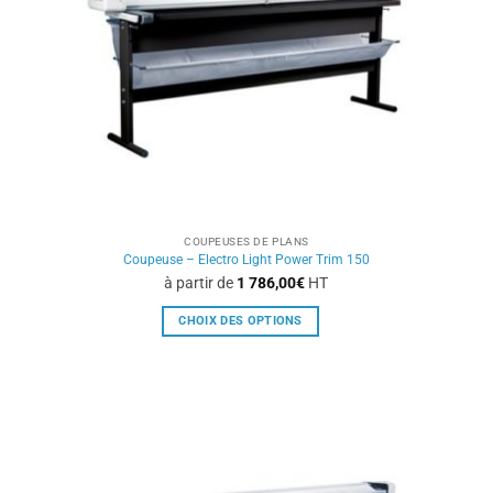
être
choisies
sur
la
page
du
produit
COUPEUSES DE PLANS
Coupeuse – Electro Light Power Trim 150
à partir de
1 786,00
€
HT
CHOIX DES OPTIONS
Ce
produit
a
plusieurs
variations.
Les
options