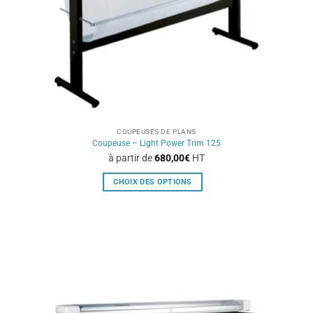
sur
la
page
du
produit
COUPEUSES DE PLANS
Coupeuse – Light Power Trim 125
à partir de
680,00
€
HT
CHOIX DES OPTIONS
Ce
produit
a
plusieurs
variations.
Les
options
peuvent