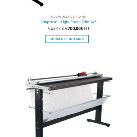
COUPEUSES DE PLANS
Coupeuse – Light Power Trim 145
à partir de
700,00
€
HT
CHOIX DES OPTIONS
Ce
produit
a
plusieurs
variations.
Les
options
peuvent
être
choisies
sur
la
page
du
produit