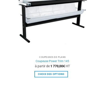
peuvent
être
choisies
sur
la
page
du
produit
COUPEUSES DE PLANS
Coupeuse Power Trim 145
à partir de
1 770,00
€
HT
CHOIX DES OPTIONS
Ce
produit
a
plusieurs
variations.
Les