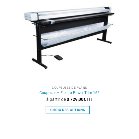
Les
options
peuvent
être
choisies
sur
la
page
du
produit
COUPEUSES DE PLANS
Coupeuse – Electro Power Trim 165
à partir de
3 729,00
€
HT
CHOIX DES OPTIONS
Ce
produit
a
plusieurs