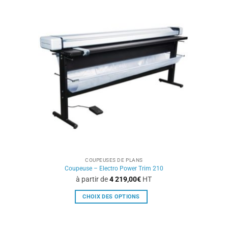
variations.
Les
options
peuvent
être
choisies
sur
la
page
du
produit
COUPEUSES DE PLANS
Coupeuse – Electro Power Trim 210
à partir de
4 219,00
€
HT
CHOIX DES OPTIONS
Ce
produit