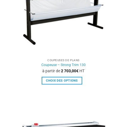
choisies
sur
la
page
du
produit
COUPEUSES DE PLANS
Coupeuse – Strong Trim 130
à partir de
2 703,00
€
HT
CHOIX DES OPTIONS
Ce
produit
a
plusieurs
variations.
Les
options