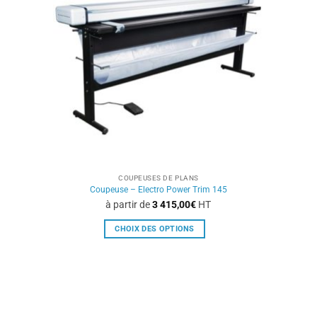
peuvent
être
choisies
sur
la
page
du
produit
COUPEUSES DE PLANS
Coupeuse – Electro Power Trim 145
à partir de
3 415,00
€
HT
CHOIX DES OPTIONS
Ce
produit
a
plusieurs
variations.