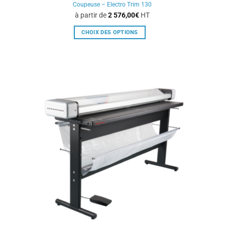
Coupeuse – Electro Trim 130
à partir de
2 576,00
€
HT
CHOIX DES OPTIONS
Ce
produit
a
plusieurs
variations.
Les
options
peuvent
être
choisies
sur
la
page
du
produit