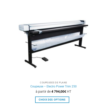
a
plusieurs
variations.
Les
options
peuvent
être
choisies
sur
la
page
du
produit
COUPEUSES DE PLANS
Coupeuse – Electro Power Trim 250
à partir de
4 794,00
€
HT
CHOIX DES OPTIONS
Ce