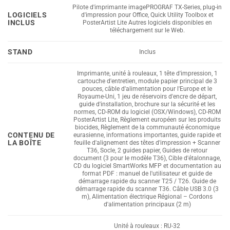
Pilote d'imprimante imagePROGRAF TX-Series, plug-in
LOGICIELS
d'impression pour Office, Quick Utility Toolbox et
INCLUS
PosterArtist Lite Autres logiciels disponibles en
téléchargement sur le Web.
STAND
Inclus
Imprimante, unité à rouleaux, 1 tête d'impression, 1
cartouche d'entretien, module papier principal de 3
pouces, câble d'alimentation pour l'Europe et le
Royaume-Uni, 1 jeu de réservoirs d'encre de départ,
guide d'installation, brochure sur la sécurité et les
normes, CD-ROM du logiciel (OSX/Windows), CD-ROM
PosterArtist Lite, Règlement européen sur les produits
biocides, Règlement de la communauté économique
CONTENU DE
eurasienne, informations importantes, guide rapide et
LA BOÎTE
feuille d'alignement des têtes d'impression + Scanner
T36, Socle, 2 guides papier, Guides de retour
document (3 pour le modèle T36), Cible d'étalonnage,
CD du logiciel SmartWorks MFP et documentation au
format PDF : manuel de l'utilisateur et guide de
démarrage rapide du scanner T25 / T26. Guide de
démarrage rapide du scanner T36. Câble USB 3.0 (3
m), Alimentation électrique Régional – Cordons
d'alimentation principaux (2 m)
Unité à rouleaux : RU-32