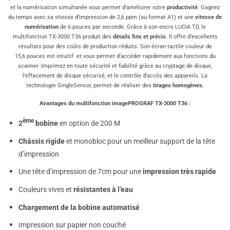
et la numérisation simultanée vous permet d’améliorer votre
productivité
. Gagnez
du temps avec sa vitesse d’impression de 2,6 ppm (au format A1) et une
vitesse de
numérisation
de 6 pouces par seconde. Grâce à son encre LUCIA TD, le
multifonction TX-3000 T36 produit des
détails fins et précis
. Il offre d’excellents
résultats pour des coûts de production réduits. Son écran tactile couleur de
15,6 pouces est intuitif et vous permet d’accéder rapidement aux fonctions du
scanner. Imprimez en toute sécurité et fiabilité grâce au cryptage de disque,
l’effacement de disque sécurisé, et le contrôle d’accès des appareils. La
technologie SingleSensor, permet de réaliser des
tirages homogènes.
Avantages du multifonction imagePROGRAF TX-3000 T36 :
ème
2
bobine
en option de 200 M
Châssis rigide
et monobloc pour un meilleur support de la tête
d’impression
Une tête d’impression de 7cm pour une
impression très rapide
Couleurs vives et
résistantes à l’eau
Chargement de la bobine automatisé
Impression sur papier non couché