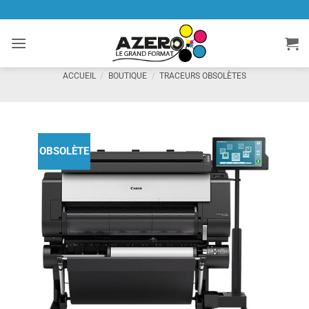
Passer
au
contenu
ACCUEIL
/
BOUTIQUE
/
TRACEURS OBSOLÈTES
OBSOLÈTE