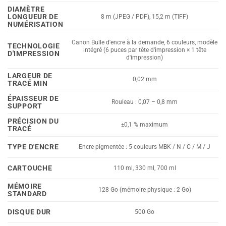
DIAMÈTRE
LONGUEUR DE
8 m (JPEG / PDF), 15,2 m (TIFF)
NUMÉRISATION
Canon Bulle d'encre à la demande, 6 couleurs, modèle
TECHNOLOGIE
intégré (6 puces par tête d'impression × 1 tête
D'IMPRESSION
d'impression)
LARGEUR DE
0,02 mm
TRACÉ MIN
ÉPAISSEUR DE
Rouleau : 0,07 – 0,8 mm
SUPPORT
PRÉCISION DU
±0,1 % maximum
TRACÉ
TYPE D'ENCRE
Encre pigmentée : 5 couleurs MBK / N / C / M / J
CARTOUCHE
110 ml, 330 ml, 700 ml
MÉMOIRE
128 Go (mémoire physique : 2 Go)
STANDARD
DISQUE DUR
500 Go