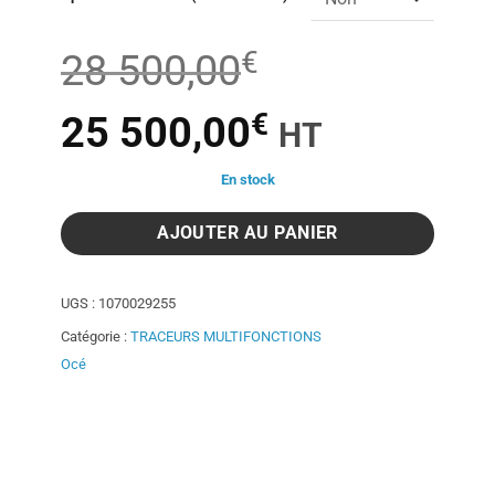
€
28 500,00
€
Le
Le
25 500,00
HT
prix
prix
En stock
AJOUTER AU PANIER
initial
actuel
était :
est :
UGS :
1070029255
Catégorie :
TRACEURS MULTIFONCTIONS
28
25
Océ
500,00€.
500,00€.