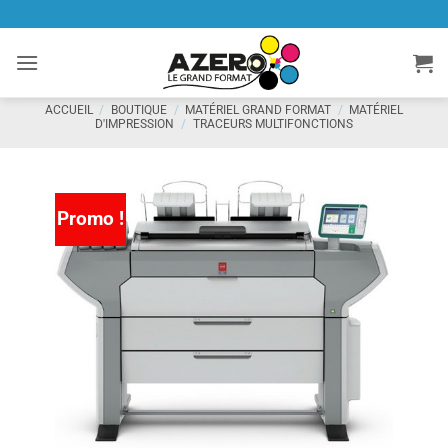
Passer
au
contenu
ACCUEIL
/
BOUTIQUE
/
MATÉRIEL GRAND FORMAT
/
MATÉRIEL
D'IMPRESSION
/
TRACEURS MULTIFONCTIONS
Promo !