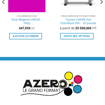
COLORWAVE 500
TRACEURS MULTIFONCTIONS
Toner Magenta CW500 –
Traceur CANON Océ
500g
ColorWave 500 – 42 pouces
347,05
€
à partir de
25 500,00
€
HT
HT
AJOUTER AU PANIER
CHOIX DES OPTIONS
Ce
produit
a
plusieurs
variations.
Les
options
peuvent
être
choisies
sur
la
page