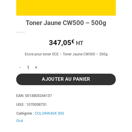
Toner Jaune CW500 – 500g
€
347,05
HT
Encre pour toner OCE – Toner Jaune CW500 – 500g
quantité de Toner Jaune CW500 - 500g
AJOUTER AU PANIER
EAN:
0013803244137
UGS :
1070038731
Catégorie :
COLORWAVE 500
Océ