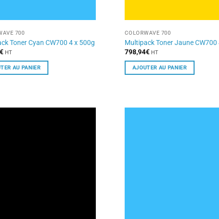
AVE 700
COLORWAVE 700
ack Toner Cyan CW700 4 x 500g
Multipack Toner Jaune CW700 
€
798,94
€
HT
HT
TER AU PANIER
AJOUTER AU PANIER