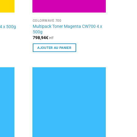
COLORWAVE 700
Multipack Toner Magenta CW700 4 x
4 x 500g
500g
798,94
€
HT
AJOUTER AU PANIER