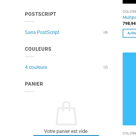
COLORW
POSTSCRIPT
Multip
798,94
Sans PostScript
(4)
AJOU
COULEURS
4 couleurs
(2)
PANIER
Votre panier est vide.
COLORW