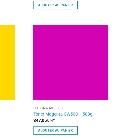
AJOUTER AU PANIER
COLORWAVE 500
Toner Magenta CW500 – 500g
347,05
€
HT
AJOUTER AU PANIER