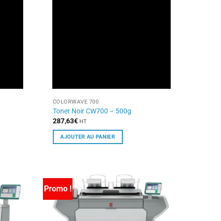
COLORWAVE 700
Toner Noir CW700 – 500g
287,63
€
HT
AJOUTER AU PANIER
Promo !