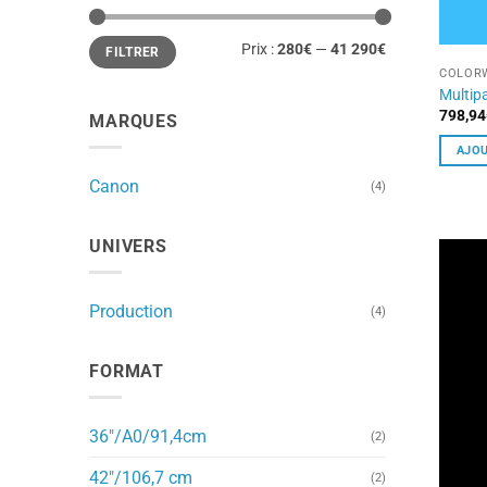
Prix
Prix
Prix :
280€
—
41 290€
FILTRER
min
max
COLORW
Multip
798,94
MARQUES
AJOU
Canon
(4)
UNIVERS
Production
(4)
FORMAT
36"/A0/91,4cm
(2)
42"/106,7 cm
(2)