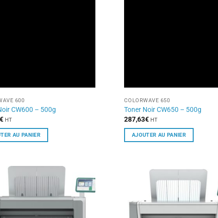
AVE 600
COLORWAVE 650
Noir CW600 – 500g
Toner Noir CW650 – 500g
€
287,63
€
HT
HT
TER AU PANIER
AJOUTER AU PANIER