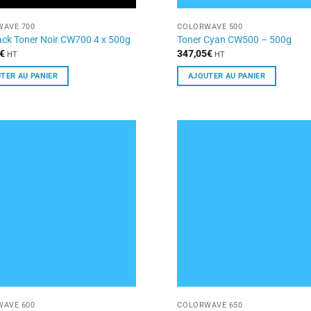
AVE 700
COLORWAVE 500
ack Toner Noir CW700 4 x 500g
Toner Cyan CW500 – 500g
€
347,05
€
HT
HT
TER AU PANIER
AJOUTER AU PANIER
AVE 600
COLORWAVE 650