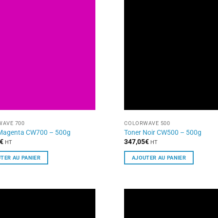
AVE 700
COLORWAVE 500
 Magenta CW700 – 500g
Toner Noir CW500 – 500g
€
347,05
€
HT
HT
TER AU PANIER
AJOUTER AU PANIER