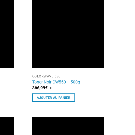
COLORWAVE 550
Toner Noir CW550 – 500g
366,99
€
HT
AJOUTER AU PANIER