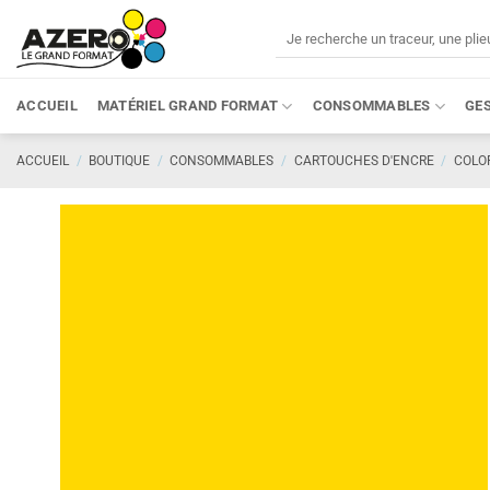
Passer
Recherche
au
pour :
contenu
ACCUEIL
MATÉRIEL GRAND FORMAT
CONSOMMABLES
GE
ACCUEIL
/
BOUTIQUE
/
CONSOMMABLES
/
CARTOUCHES D'ENCRE
/
COLO