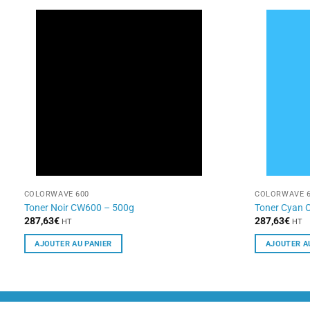
COLORWAVE 600
COLORWAVE 6
Toner Noir CW600 – 500g
Toner Cyan 
287,63
€
287,63
€
HT
HT
AJOUTER AU PANIER
AJOUTER A