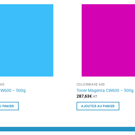
00
COLORWAVE 600
CW600 – 500g
Toner Magenta CW600 – 500g
287,63
€
HT
U PANIER
AJOUTER AU PANIER