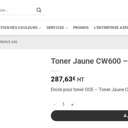
STION DES COULEURS
SERVICES
PROMOS
L’ENTREPRISE AZE
RWAVE 600
Toner Jaune CW600 –
287,63
€
HT
Encre pour toner OCE – Toner Jaune
quantité de Toner Jaune CW600 - 500g
A