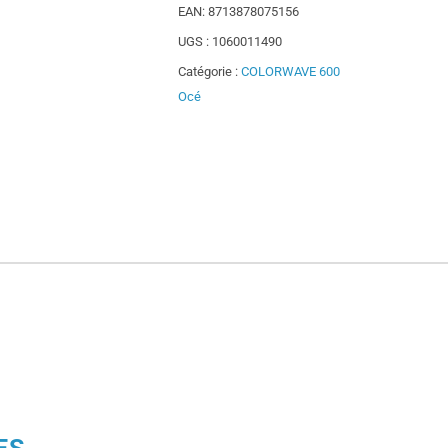
EAN:
8713878075156
UGS :
1060011490
Catégorie :
COLORWAVE 600
Océ
ES