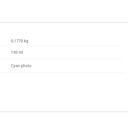
0,1770 kg
130 ml
Cyan photo