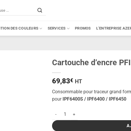
STION DES COULEURS
SERVICES
PROMOS
L’ENTREPRISE AZE
Cartouche d’encre PF
69,83
€
HT
Consommable pour traceur grand for
pour
IPF6400S / IPF6400 / IPF6450
quantité de Cartouche d'encre PFI-106PC 
A