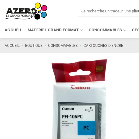
Passer
Recherche
au
pour :
contenu
ACCUEIL
MATÉRIEL GRAND FORMAT
CONSOMMABLES
GE
ACCUEIL
/
BOUTIQUE
/
CONSOMMABLES
/
CARTOUCHES D'ENCRE