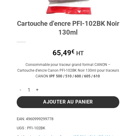
Cartouche d’encre PFI-102BK Noir
130ml
€
65,49
HT
Consommable pour traceur grand format CANON –
Cartouche d’encre Canon PFI-102BK Noir 130ml pour traceurs
CANON
IPF 500 / 510 / 600 / 605 / 610
quantité de Cartouche d'encre PFI-102BK Noir 130ml
AJOUTER AU PANIER
EAN:
4960999299778
UGS :
PFI-102BK