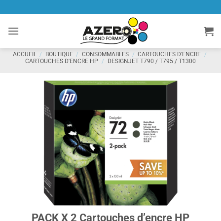
Passer
au
contenu
ACCUEIL
/
BOUTIQUE
/
CONSOMMABLES
/
CARTOUCHES D'ENCRE
/
CARTOUCHES D'ENCRE HP
/
DESIGNJET T790 / T795 / T1300
PACK X 2 Cartouches d’encre HP