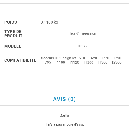
POIDS
0,1100 kg
TYPE DE
Tête d'impression
PRODUIT
MODÈLE
HP 72
traceurs HP DesignJet T610 – T620 – T770 – T790 –
COMPATIBILITÉ
T795 – T1100 – T1120 – T1200 – T1300 – T2300.
AVIS (0)
Avis
Il n’y a pas encore d’avis.