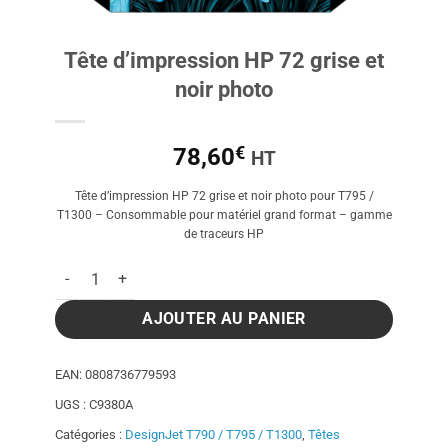
Tête d’impression HP 72 grise et
noir photo
€
78,60
HT
Tête d’impression HP 72 grise et noir photo pour T795 /
T1300 – Consommable pour matériel grand format – gamme
de traceurs HP
quantité de Tête d'impression HP 72 grise et noir photo
AJOUTER AU PANIER
EAN:
0808736779593
UGS :
C9380A
Catégories :
DesignJet T790 / T795 / T1300
,
Têtes