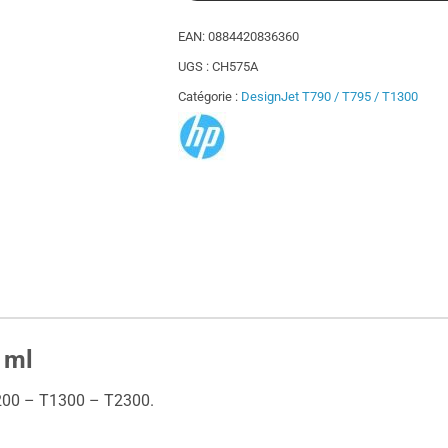
EAN:
0884420836360
UGS :
CH575A
Catégorie :
DesignJet T790 / T795 / T1300
 ml
1200 – T1300 – T2300.