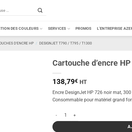
STION DES COULEURS
SERVICES
PROMOS
L’ENTREPRISE AZE
OUCHES D'ENCRE HP
/
DESIGNJET T790 / T795 / T1300
Cartouche d’encre HP 
138,79
€
HT
Encre DesignJet HP 726 noir mat, 30
Consommable pour matériel grand fo
quantité de Cartouche d'encre HP 726 noir
A