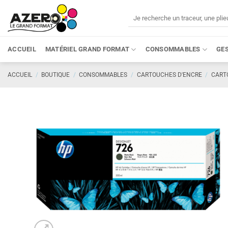
Passer
Recherche
au
pour :
contenu
ACCUEIL
MATÉRIEL GRAND FORMAT
CONSOMMABLES
GE
ACCUEIL
/
BOUTIQUE
/
CONSOMMABLES
/
CARTOUCHES D'ENCRE
/
CART