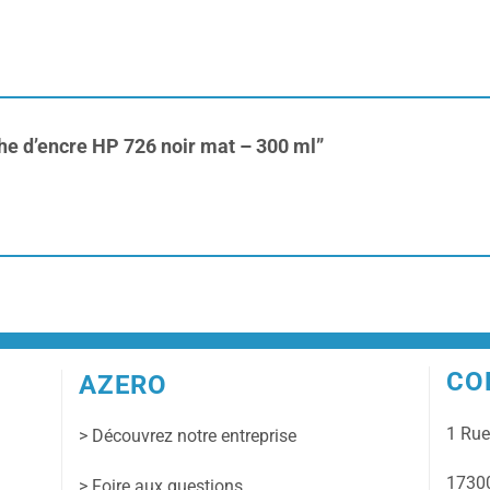
che d’encre HP 726 noir mat – 300 ml”
CO
AZERO
1 Ru
> Découvrez notre entreprise
17300
> Foire aux questions