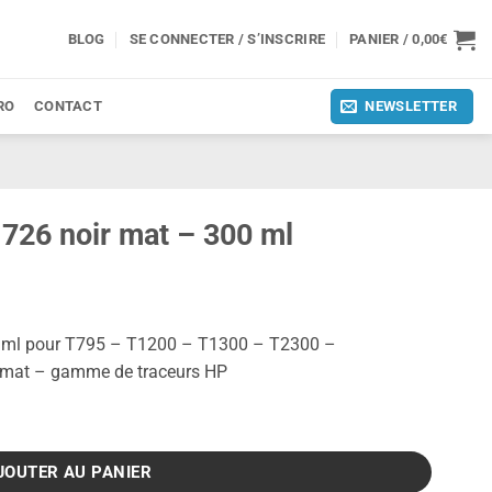
BLOG
SE CONNECTER / S’INSCRIRE
PANIER /
0,00
€
RO
CONTACT
NEWSLETTER
726 noir mat – 300 ml
0 ml pour T795 – T1200 – T1300 – T2300 –
rmat – gamme de traceurs HP
 mat - 300 ml
JOUTER AU PANIER