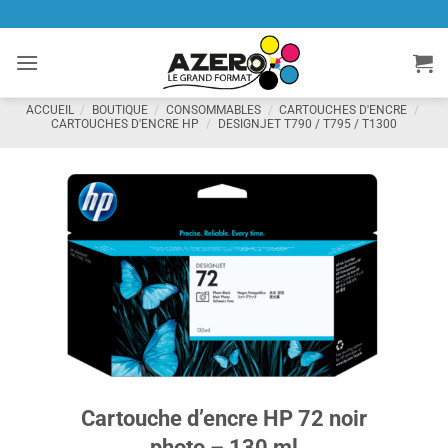
Passer
au
contenu
ACCUEIL
/
BOUTIQUE
/
CONSOMMABLES
/
CARTOUCHES D'ENCRE
/
CARTOUCHES D'ENCRE HP
/
DESIGNJET T790 / T795 / T1300
Cartouche d’encre HP 72 noir
photo – 130 ml