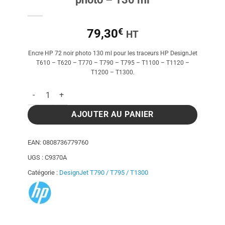
€
79,30
HT
Encre HP 72 noir photo 130 ml pour les traceurs HP DesignJet
T610 – T620 – T770 – T790 – T795 – T1100 – T1120 –
T1200 – T1300.
quantité de Cartouche d'encre HP 72 noir photo - 130 ml
AJOUTER AU PANIER
EAN:
0808736779760
UGS :
C9370A
Catégorie :
DesignJet T790 / T795 / T1300