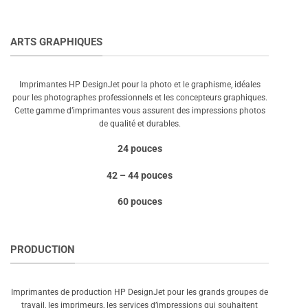
a
plusieurs
variations.
ARTS GRAPHIQUES
Les
options
peuvent
Imprimantes HP DesignJet pour la photo et le graphisme, idéales
être
pour les photographes professionnels et les concepteurs graphiques.
choisies
Cette gamme d’imprimantes vous assurent des impressions photos
sur
de qualité et durables.
la
24 pouces
page
du
42 – 44 pouces
produit
60 pouces
PRODUCTION
Imprimantes de production HP DesignJet pour les grands groupes de
travail, les imprimeurs, les services d’impressions qui souhaitent