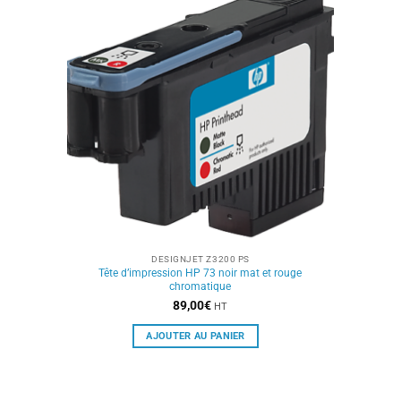
DESIGNJET Z3200 PS
Tête d’impression HP 73 noir mat et rouge
chromatique
89,00
€
HT
AJOUTER AU PANIER