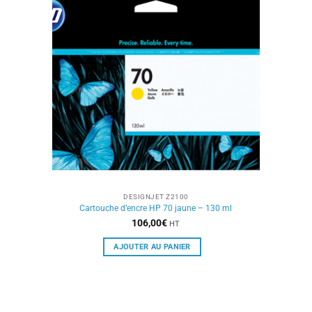
DESIGNJET Z2100
Cartouche d’encre HP 70 jaune – 130 ml
106,00
€
HT
AJOUTER AU PANIER