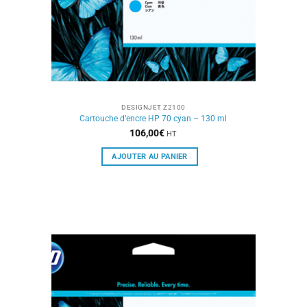
DESIGNJET Z2100
Cartouche d’encre HP 70 cyan – 130 ml
106,00
€
HT
AJOUTER AU PANIER