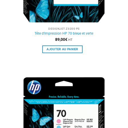
DESIGNJET Z3200 PS
Tête d’impression HP 70 bleue et verte
89,00
€
HT
AJOUTER AU PANIER