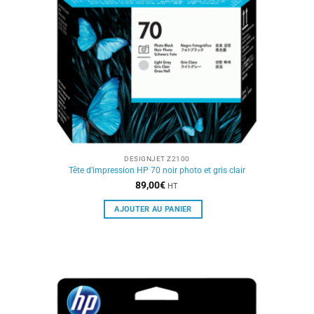
DESIGNJET Z2100
Tête d’impression HP 70 noir photo et gris clair
89,00
€
HT
AJOUTER AU PANIER