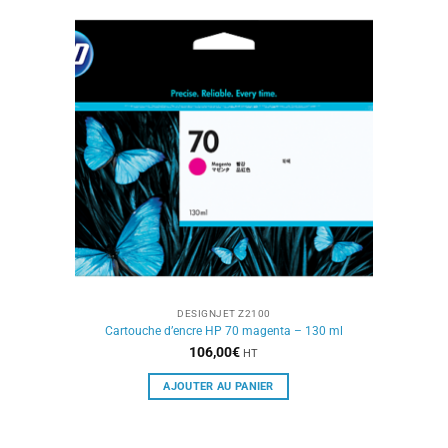
DESIGNJET Z2100
Cartouche d’encre HP 70 magenta – 130 ml
106,00
€
HT
AJOUTER AU PANIER