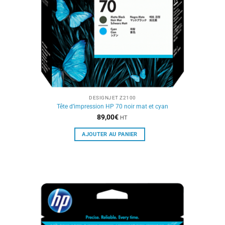
DESIGNJET Z2100
Tête d’impression HP 70 noir mat et cyan
89,00
€
HT
AJOUTER AU PANIER