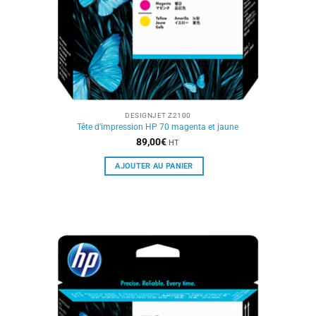
DESIGNJET Z2100
Tête d’impression HP 70 magenta et jaune
89,00
€
HT
AJOUTER AU PANIER