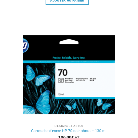
AJOUTER AU PANIER
DESIGNJET Z2100
Cartouche d’encre HP 70 noir photo – 130 ml
106,00
€
HT