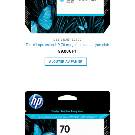
DESIGNJET Z2100
Tête d’impression HP 70 magenta clair et cyan clair
89,00
€
HT
AJOUTER AU PANIER