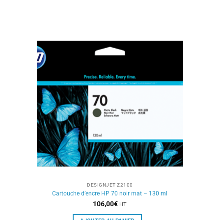
DESIGNJET Z2100
Cartouche d’encre HP 70 noir mat – 130 ml
106,00
€
HT