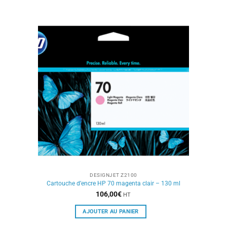
DESIGNJET Z2100
Cartouche d’encre HP 70 magenta clair – 130 ml
106,00
€
HT
AJOUTER AU PANIER