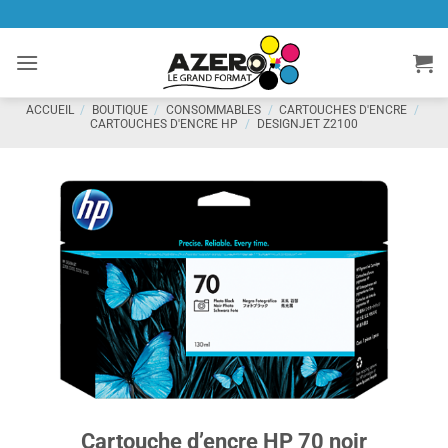
Passer
au
contenu
ACCUEIL
/
BOUTIQUE
/
CONSOMMABLES
/
CARTOUCHES D'ENCRE
/
CARTOUCHES D'ENCRE HP
/
DESIGNJET Z2100
Cartouche d’encre HP 70 noir