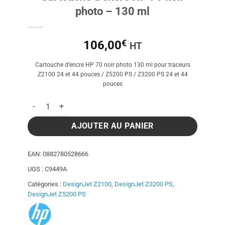
photo – 130 ml
€
106,00
HT
Cartouche d’encre HP 70 noir photo 130 ml pour traceurs
Z2100 24 et 44 pouces / Z5200 PS / Z3200 PS 24 et 44
pouces
quantité de Cartouche d'encre HP 70 noir photo - 130 ml
AJOUTER AU PANIER
EAN:
0882780528666
UGS :
C9449A
Catégories :
DesignJet Z2100
,
DesignJet Z3200 PS
,
DesignJet Z5200 PS