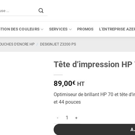
STION DES COULEURS
SERVICES
PROMOS
L’ENTREPRISE AZE
OUCHES D'ENCRE HP
/
DESIGNJET Z3200 PS
Tête d’impression HP 7
89,00
€
HT
Optimiseur de brillant HP 70 et tête d
et 44 pouces
quantité de Tête d'impression HP 70 optimis
A