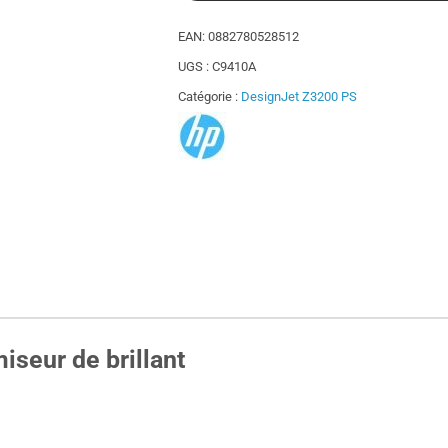
EAN:
0882780528512
UGS :
C9410A
Catégorie :
DesignJet Z3200 PS
iseur de brillant