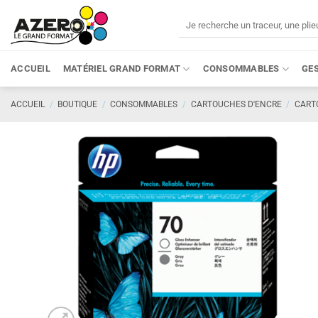
Passer
Recherche
au
pour :
contenu
ACCUEIL
MATÉRIEL GRAND FORMAT
CONSOMMABLES
GE
ACCUEIL
/
BOUTIQUE
/
CONSOMMABLES
/
CARTOUCHES D'ENCRE
/
CART