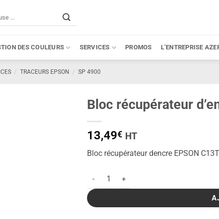
STION DES COULEURS
SERVICES
PROMOS
L’ENTREPRISE AZE
ICES
/
TRACEURS EPSON
/
SP 4900
Bloc récupérateur d’
13,49
€
HT
Bloc récupérateur dencre EPSON C13
quantité de Bloc récupérateur d'encre E
A