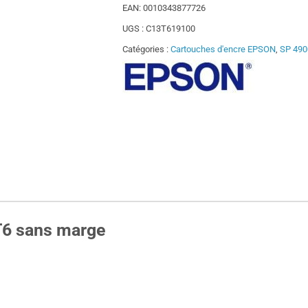
EAN:
0010343877726
UGS :
C13T619100
Catégories :
Cartouches d'encre EPSON
,
SP 490
T6 sans marge