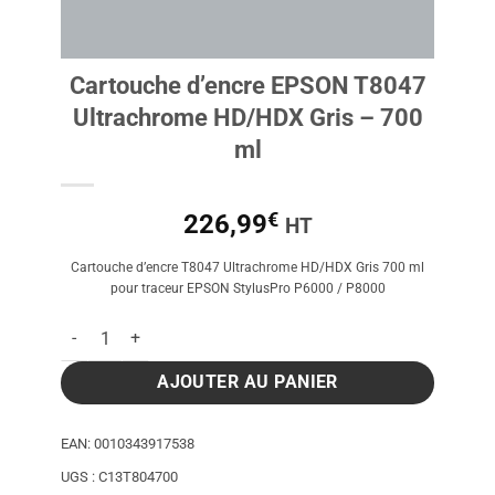
Cartouche d’encre EPSON T8047
Ultrachrome HD/HDX Gris – 700
ml
€
226,99
HT
Cartouche d’encre T8047 Ultrachrome HD/HDX Gris 700 ml
pour traceur EPSON StylusPro P6000 / P8000
quantité de Cartouche d'encre EPSON T8047 Ultrachrome HD/
AJOUTER AU PANIER
EAN:
0010343917538
UGS :
C13T804700