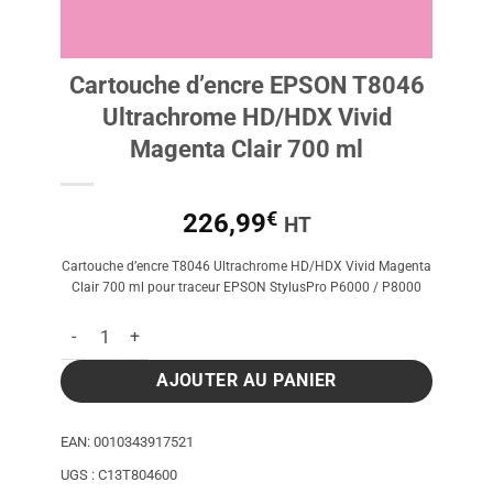
Cartouche d’encre EPSON T8046
Ultrachrome HD/HDX Vivid
Magenta Clair 700 ml
€
226,99
HT
Cartouche d’encre T8046 Ultrachrome HD/HDX Vivid Magenta
Clair 700 ml pour traceur EPSON StylusPro P6000 / P8000
quantité de Cartouche d'encre EPSON T8046 Ultrachrome HD/
AJOUTER AU PANIER
EAN:
0010343917521
UGS :
C13T804600