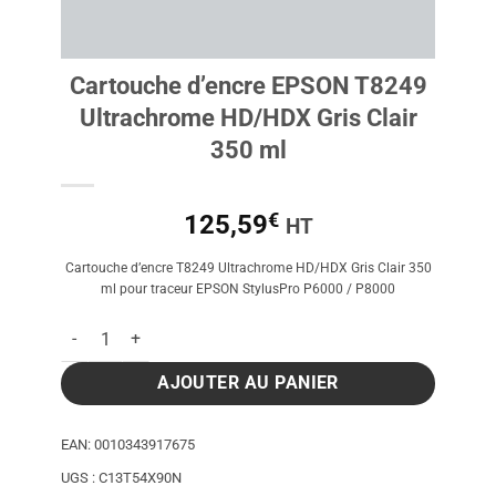
Cartouche d’encre EPSON T8249
Ultrachrome HD/HDX Gris Clair
350 ml
€
125,59
HT
Cartouche d’encre T8249 Ultrachrome HD/HDX Gris Clair 350
ml pour traceur EPSON StylusPro P6000 / P8000
quantité de Cartouche d'encre EPSON T8249 Ultrachrome HD/H
AJOUTER AU PANIER
EAN:
0010343917675
UGS :
C13T54X90N