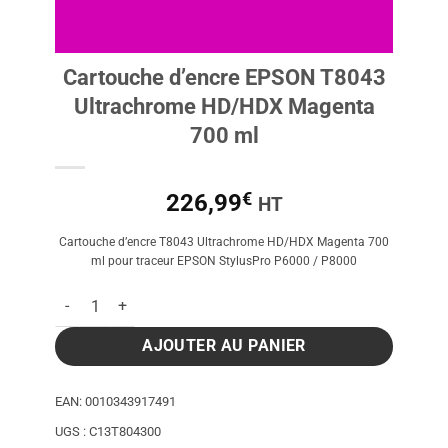
Cartouche d’encre EPSON T8043
Ultrachrome HD/HDX Magenta
700 ml
€
226,99
HT
Cartouche d’encre T8043 Ultrachrome HD/HDX Magenta 700
ml pour traceur EPSON StylusPro P6000 / P8000
quantité de Cartouche d'encre EPSON T8043 Ultrachrome HD
AJOUTER AU PANIER
EAN:
0010343917491
UGS :
C13T804300