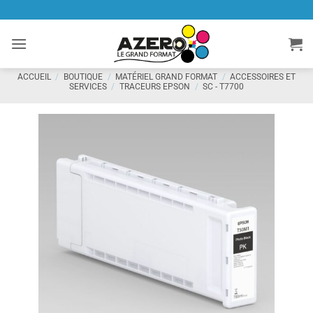
Passer
au
contenu
ACCUEIL
/
BOUTIQUE
/
MATÉRIEL GRAND FORMAT
/
ACCESSOIRES ET
SERVICES
/
TRACEURS EPSON
/
SC - T7700