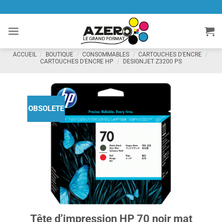
Passer
au
contenu
ACCUEIL
/
BOUTIQUE
/
CONSOMMABLES
/
CARTOUCHES D'ENCRE
/
CARTOUCHES D'ENCRE HP
/
DESIGNJET Z3200 PS
OBSOLETE
Tête d’impression HP 70 noir mat