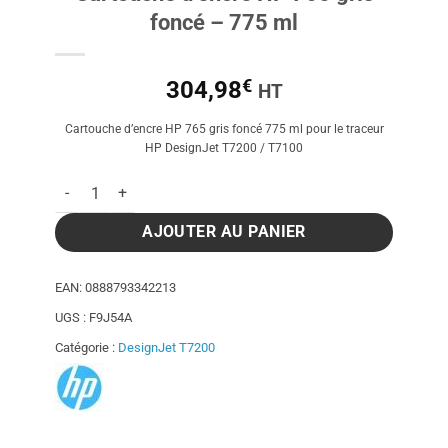
foncé – 775 ml
€
304,98
HT
Cartouche d’encre HP 765 gris foncé 775 ml pour le traceur
HP DesignJet T7200 / T7100
quantité de Cartouche d'encre HP 765 gris foncé - 775 ml
AJOUTER AU PANIER
EAN:
0888793342213
UGS :
F9J54A
Catégorie :
DesignJet T7200