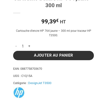
300 ml
€
99,39
HT
Cartouche d’encre HP 764 jaune – 300 ml pour traceur HP
T3500.
quantité de Cartouche d'encre HP 764 jaune - 300 ml
AJOUTER AU PANIER
EAN:
0887758703670
UGS :
C1Q15A
Catégorie :
DesignJet T3500