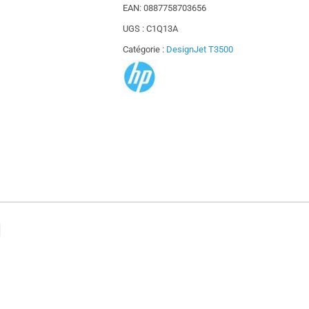
EAN:
0887758703656
UGS :
C1Q13A
Catégorie :
DesignJet T3500
l