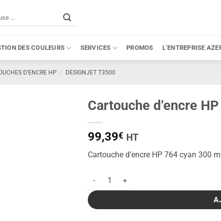
STION DES COULEURS
SERVICES
PROMOS
L’ENTREPRISE AZE
OUCHES D'ENCRE HP
/
DESIGNJET T3500
Cartouche d’encre HP
99,39
€
HT
Cartouche d’encre HP 764 cyan 300 ml
quantité de Cartouche d'encre HP 764 cya
A