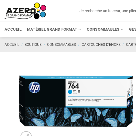
Passer
Recherche
au
pour :
contenu
ACCUEIL
MATÉRIEL GRAND FORMAT
CONSOMMABLES
GE
ACCUEIL
/
BOUTIQUE
/
CONSOMMABLES
/
CARTOUCHES D'ENCRE
/
CART