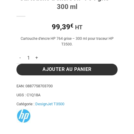
300 ml
€
99,39
HT
Cartouche d’encre HP 764 grise – 300 ml pour traceur HP
T3500.
quantité de Cartouche d'encre HP 764 gris - 300 ml
AJOUTER AU PANIER
EAN:
0887758703700
UGS :
C1Q18A
Catégorie :
DesignJet T3500