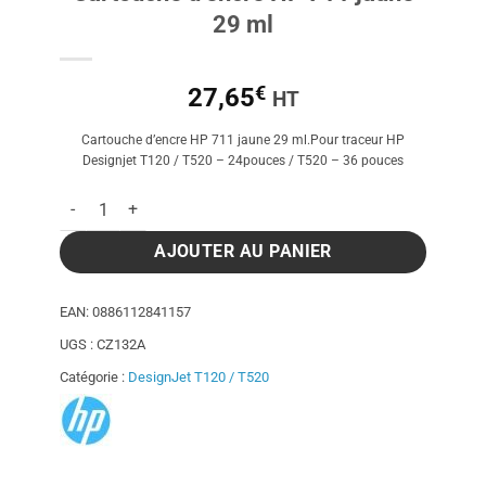
29 ml
€
27,65
HT
Cartouche d’encre HP 711 jaune 29 ml.Pour traceur HP
Designjet T120 / T520 – 24pouces / T520 – 36 pouces
quantité de Cartouche d'encre HP 711 jaune 29 ml
AJOUTER AU PANIER
EAN:
0886112841157
UGS :
CZ132A
Catégorie :
DesignJet T120 / T520