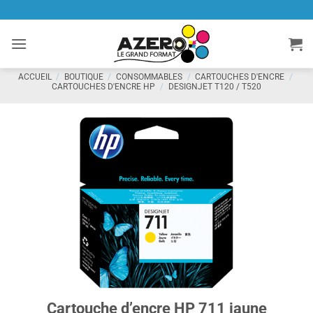
Passer
au
contenu
ACCUEIL
/
BOUTIQUE
/
CONSOMMABLES
/
CARTOUCHES D'ENCRE
/
CARTOUCHES D'ENCRE HP
/
DESIGNJET T120 / T520
Cartouche d’encre HP 711 jaune