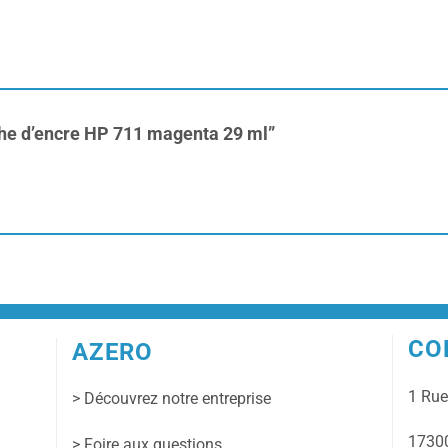
uche d’encre HP 711 magenta 29 ml”
CO
AZERO
1 Ru
> Découvrez notre entreprise
17300
> Foire aux questions