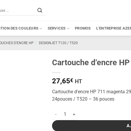
STION DES COULEURS
SERVICES
PROMOS
L’ENTREPRISE AZE
OUCHES D'ENCRE HP
/
DESIGNJET T120 / T520
Cartouche d’encre HP
27,65
€
HT
Cartouche d’encre HP 711 magenta 29 
24pouces / T520 – 36 pouces
quantité de Cartouche d'encre HP 711 mag
A