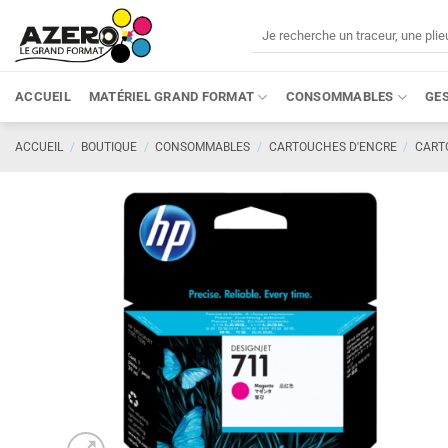
Passer
Recherche
au
pour :
contenu
ACCUEIL
MATÉRIEL GRAND FORMAT
CONSOMMABLES
GE
ACCUEIL
/
BOUTIQUE
/
CONSOMMABLES
/
CARTOUCHES D'ENCRE
/
CART