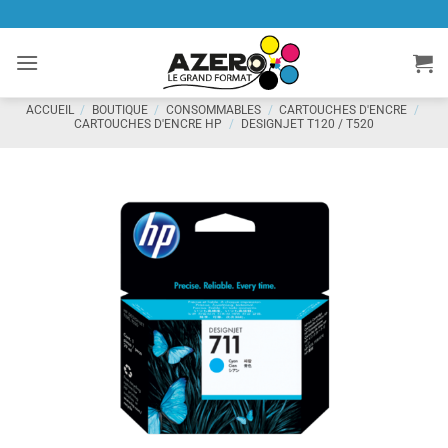
Passer
au
contenu
ACCUEIL
/
BOUTIQUE
/
CONSOMMABLES
/
CARTOUCHES D'ENCRE
/
CARTOUCHES D'ENCRE HP
/
DESIGNJET T120 / T520