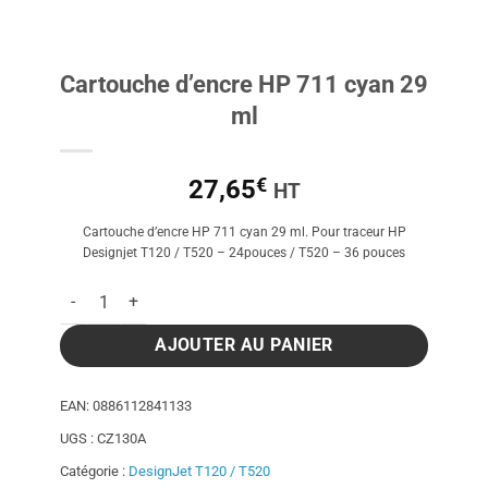
Cartouche d’encre HP 711 cyan 29
ml
€
27,65
HT
Cartouche d’encre HP 711 cyan 29 ml. Pour traceur HP
Designjet T120 / T520 – 24pouces / T520 – 36 pouces
quantité de Cartouche d'encre HP 711 cyan 29 ml
AJOUTER AU PANIER
EAN:
0886112841133
UGS :
CZ130A
Catégorie :
DesignJet T120 / T520