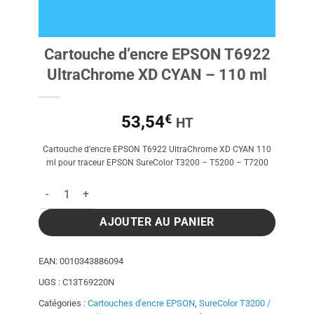
Cartouche d’encre EPSON T6922
UltraChrome XD CYAN – 110 ml
€
53,54
HT
Cartouche d’encre EPSON T6922 UltraChrome XD CYAN 110
ml pour traceur EPSON SureColor T3200 – T5200 – T7200
quantité de Cartouche d'encre EPSON T6922 UltraChrome XD 
AJOUTER AU PANIER
EAN:
0010343886094
UGS :
C13T69220N
Catégories :
Cartouches d'encre EPSON
,
SureColor T3200 /