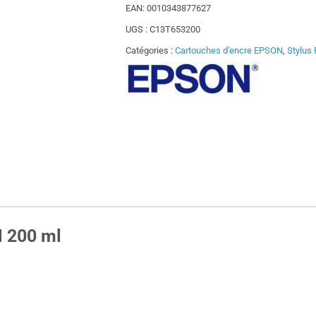
EAN:
0010343877627
UGS :
C13T653200
Catégories :
Cartouches d'encre EPSON
,
Stylus
 200 ml