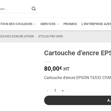
STION DES COULEURS
SERVICES
PROMOS
L’ENTREPRISE AZE
OUCHES D'ENCRE EPSON
/
STYLUS PRO 4900
Cartouche d’encre E
80,00
€
HT
Cartouche d’encre EPSON T6532 CYA
quantité de Cartouche d'encre EPSON T6
A