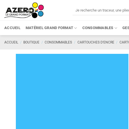
Passer
Recherche
au
pour :
contenu
ACCUEIL
MATÉRIEL GRAND FORMAT
CONSOMMABLES
GE
ACCUEIL
/
BOUTIQUE
/
CONSOMMABLES
/
CARTOUCHES D'ENCRE
/
CART