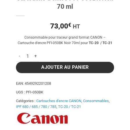
70 ml
€
73,00
HT
Consommable pour traceur grand format CANON –
Cartouche d’encre PFI-050BK Noir 70ml pour
TC-20 / TC-21
quantité de Cartouche d'encre PFI-050BK Noir 70 ml
AJOUTER AU PANIER
EAN:
4549292201208
UGS :
PFI-050BK
Catégories :
Cartouches d'encre CANON
,
Consommables
,
IPF 680 / 685 / 780 / 785
,
TC-20 / TC-21