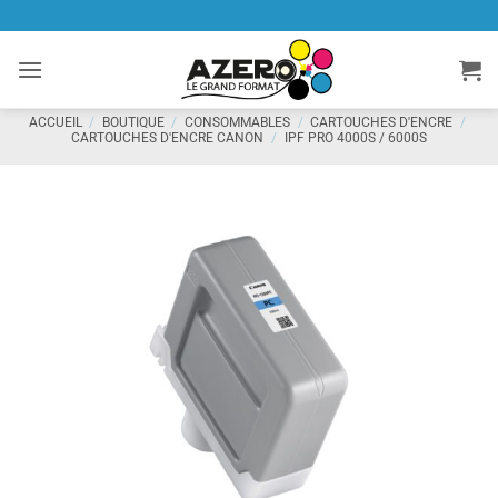
Passer
au
contenu
ACCUEIL
/
BOUTIQUE
/
CONSOMMABLES
/
CARTOUCHES D'ENCRE
/
CARTOUCHES D'ENCRE CANON
/
IPF PRO 4000S / 6000S