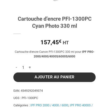
Cartouche d’encre PFI-1300PC
Cyan Photo 330 ml
€
157,45
HT
Cartouche d’encre Canon PFI-1300PC 330 ml pour
IPF PRO-
2000/4000/4000S/6000S/6000
quantité de Cartouche d'encre PFI-1300PC Cyan Photo 330 ml
AJOUTER AU PANIER
EAN:
4549292049374
UGS :
PFI-1300PC
Catégories :
IPF PRO 2000 / 4000 / 6000
,
IPF PRO 4000S /