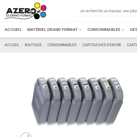
Passer
Recherche
au
pour :
contenu
ACCUEIL
MATÉRIEL GRAND FORMAT
CONSOMMABLES
GE
ACCUEIL
/
BOUTIQUE
/
CONSOMMABLES
/
CARTOUCHES D'ENCRE
/
CART