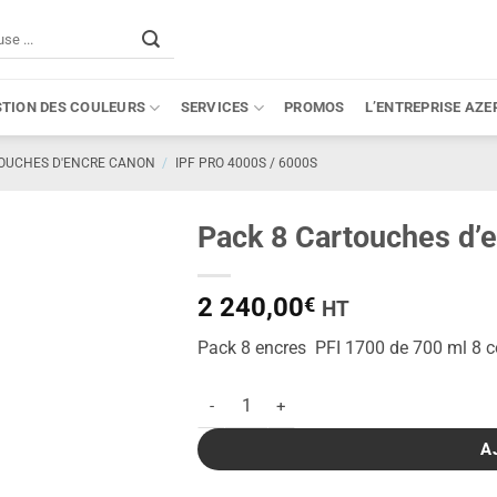
STION DES COULEURS
SERVICES
PROMOS
L’ENTREPRISE AZE
OUCHES D'ENCRE CANON
/
IPF PRO 4000S / 6000S
Pack 8 Cartouches d’
2 240,00
€
HT
Pack 8 encres PFI 1700 de 700 ml 8 c
quantité de Pack 8 Cartouches d'encre PFI
A