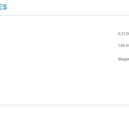
ES
0,512
160 m
Magen