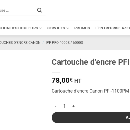
STION DES COULEURS
SERVICES
PROMOS
L’ENTREPRISE AZE
OUCHES D'ENCRE CANON
/
IPF PRO 4000S / 6000S
Cartouche d’encre P
78,00
€
HT
Cartouche d’encre Canon PFI-1100PM
quantité de Cartouche d'encre PFI-1100P
A