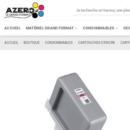
Passer
Recherche
au
pour :
contenu
ACCUEIL
MATÉRIEL GRAND FORMAT
CONSOMMABLES
GE
ACCUEIL
/
BOUTIQUE
/
CONSOMMABLES
/
CARTOUCHES D'ENCRE
/
CART