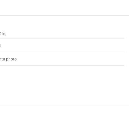
0 kg
l
ta photo