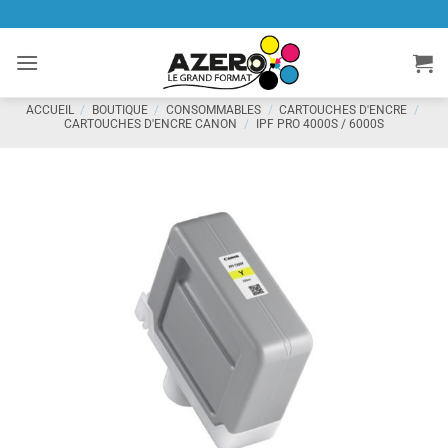
Passer
au
contenu
ACCUEIL
/
BOUTIQUE
/
CONSOMMABLES
/
CARTOUCHES D'ENCRE
/
CARTOUCHES D'ENCRE CANON
/
IPF PRO 4000S / 6000S