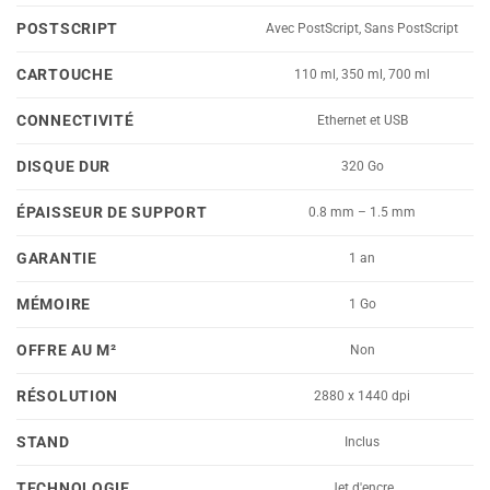
POSTSCRIPT
Avec PostScript, Sans PostScript
CARTOUCHE
110 ml, 350 ml, 700 ml
CONNECTIVITÉ
Ethernet et USB
DISQUE DUR
320 Go
ÉPAISSEUR DE SUPPORT
0.8 mm – 1.5 mm
GARANTIE
1 an
MÉMOIRE
1 Go
OFFRE AU M²
Non
RÉSOLUTION
2880 x 1440 dpi
STAND
Inclus
TECHNOLOGIE
Jet d'encre