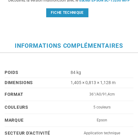
Découvrez la version multifonction avec le
traceur EPSON SC-T5200 MFP
FICHE TECHNIQUE
INFORMATIONS COMPLÉMENTAIRES
POIDS
84 kg
DIMENSIONS
1,405 × 0,813 × 1,128 m
FORMAT
36"/A0/91,4cm
COULEURS
5 couleurs
MARQUE
Epson
SECTEUR D'ACTIVITÉ
Application technique