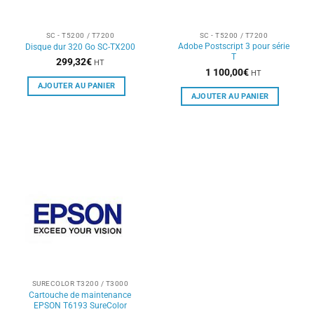
SC - T5200 / T7200
SC - T5200 / T7200
Adobe Postscript 3 pour série
Disque dur 320 Go SC-TX200
T
299,32
€
HT
1 100,00
€
HT
AJOUTER AU PANIER
AJOUTER AU PANIER
SURECOLOR T3200 / T3000
Cartouche de maintenance
EPSON T6193 SureColor