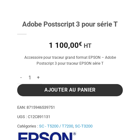
Adobe Postscript 3 pour série T
€
1 100,00
HT
Accessoire pour traceur grand format EPSON – Adobe
Postscript 3 pour traceur EPSON série T
quantité de Adobe Postscript 3 pour série T
AJOUTER AU PANIER
EAN:
8715946539751
UGS :
C12C891131
Catégories :
SC - T5200 / T7200
,
SC-T3200