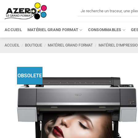
Passer
Recherche
au
pour :
contenu
ACCUEIL
MATÉRIEL GRAND FORMAT
CONSOMMABLES
GE
ACCUEIL
/
BOUTIQUE
/
MATÉRIEL GRAND FORMAT
/
MATÉRIEL D'IMPRESSI
OBSOLETE