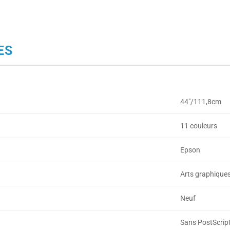
ES
44"/111,8cm
11 couleurs
Epson
Arts graphique
Neuf
Sans PostScrip