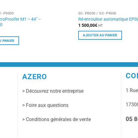
C- P9000
SC- P8000 / SC- P9000
roProofer M1 – 44″ –
Ré-enrouleur automatique EPS
00
1 500,00
€
HT
T
AJOUTER AU PANIER
U PANIER
CO
AZERO
1 Ru
> Découvrez notre entreprise
17300
> Foire aux questions
05 8
> Conditions générales de vente