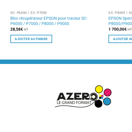
SC- P6000 / SC- P7000
SC- P8000 / S
Bloc récupérateur EPSON pour traceur SC-
EPSON Spect
P6000 / P7000 / P8000 / P9000
P8000/P90
28,58
€
1 700,00
€
HT
H
AJOUTER AU PANIER
AJOUTER A